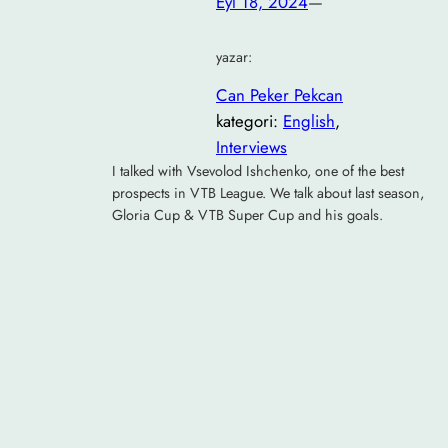
Eyl 18, 2024
—
yazar:
Can Peker Pekcan
kategori:
English
, 
Interviews
I talked with Vsevolod Ishchenko, one of the best
prospects in VTB League. We talk about last season,
Gloria Cup & VTB Super Cup and his goals.