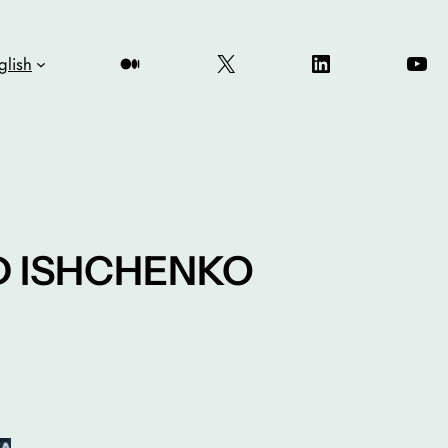
Medium
X
LinkedIn
You
glish
 ISHCHENKO