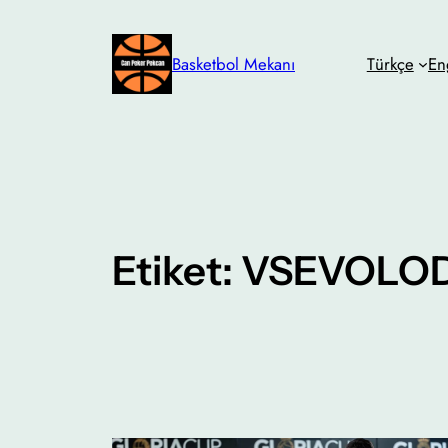
İçeriğe
geç
Basketbol Mekanı
Türkçe
En
Etiket:
VSEVOLOD