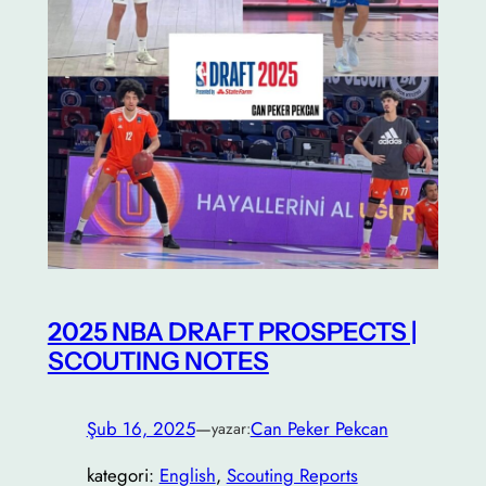
2025 NBA DRAFT PROSPECTS |
SCOUTING NOTES
Şub 16, 2025
—
Can Peker Pekcan
yazar:
kategori:
English
, 
Scouting Reports