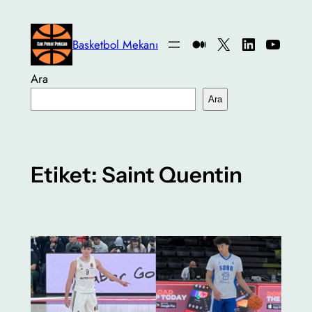
İçeriğe
geç
Medium
X
LinkedIn
YouTu
Basketbol Mekanı
Ara
Ara
Etiket:
Saint Quentin