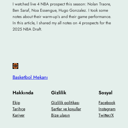
I watched live 4 NBA prospect this season: Nolan Traore,
Ben Saraf, Noa Essengue, Hugo Gonzalez. I took some
notes about their warm-up’s and their game performance.
In this article, I shared my all notes on 4 prospects for the
2025 NBA Draft.
Basketbol Mekanı
Hakkında
Gizlilik
Sosyal
Ekip
Gizlilik politikası
Facebook
Tarihçe
Şartlar ve koşullar
Instagram
Kariyer
Bize ulaşın
Twitter/X