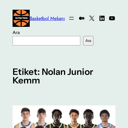
İçeriğe
geç
Medium
X
LinkedIn
YouTu
Basketbol Mekanı
Ara
Ara
Etiket:
Nolan Junior
Kemm