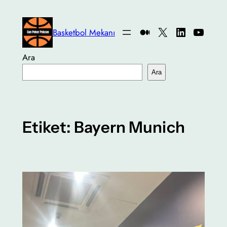
İçeriğe
geç
Medium
X
LinkedIn
YouTu
Basketbol Mekanı
Ara
Ara
Etiket:
Bayern Munich