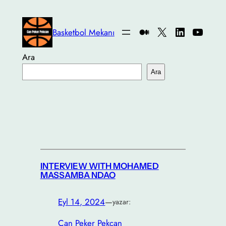
İçeriğe
geç
Medium
X
LinkedIn
YouTu
Basketbol Mekanı
Ara
Ara
INTERVIEW WITH MOHAMED
MASSAMBA NDAO
Eyl 14, 2024
—
yazar:
Can Peker Pekcan